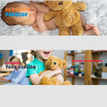
Su primer
peluche
MOMENTOS ESPECIALES
PELUCHES
TODA OCASIÓN