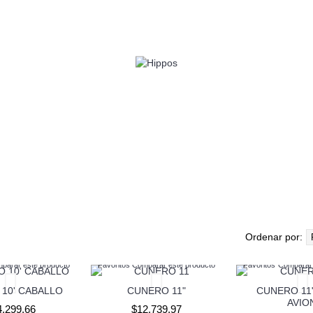
CASIÓN
MARINOS
LLAVEROS
SOFT
ALIM
Ordenar por:
parar este producto
Favoritos
Comparar este producto
Favoritos
Comparar 
10' CABALLO
CUNERO 11"
CUNERO 11
AVIO
4.299,66
$12.739,97