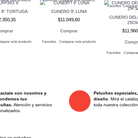
Favoritos
Comparar 
 9" TORTUGA
CUNERO 9' LUNA
CUNERO DEL
2.350,35
$11.049,60
29C
$11.960
omprar
Comprar
Compr
parar este producto
Favoritos
Comparar este producto
Favoritos
Comparar
actate con nosotros y
Peluches especiales,
ondemos tus
diseño
. Mirá el catál
ultas.
Atención y servicios
toda nuestra colección
onalizados.
stas en peluches.