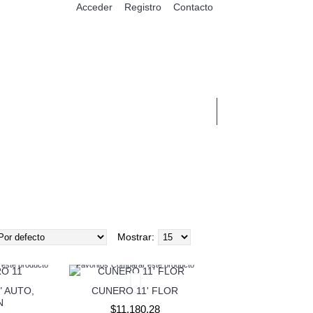
Acceder
Registro
Contacto
0 Artículo(s) - $0,00
ENTOS
PANTUFLAS
MASCOTAS
Mostrar:
este producto
Favoritos
Comparar este producto
" AUTO,
CUNERO 11' FLOR
N
$11.180,28