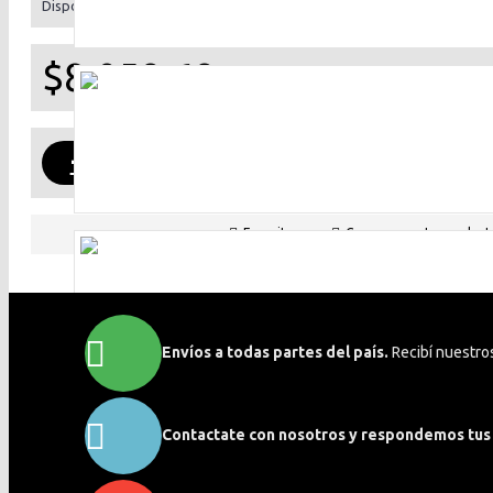
Disponibilidad:
En Stock
$8.059,69
-
COM
+
Favoritos
Comparar este product
Envíos a todas partes del país.
Recibí nuestro
Contactate con nosotros y respondemos tus