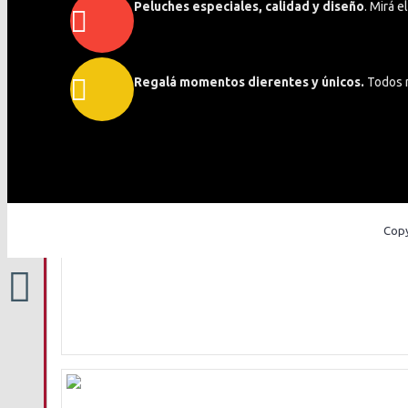
Peluches especiales, calidad y diseño
. Mirá 
+
Regalá momentos dierentes y únicos.
Todos 
BEBÉ
SONAJEROS
CUNEROS
VARIOS
+
TODA OCASIÓN
Copy