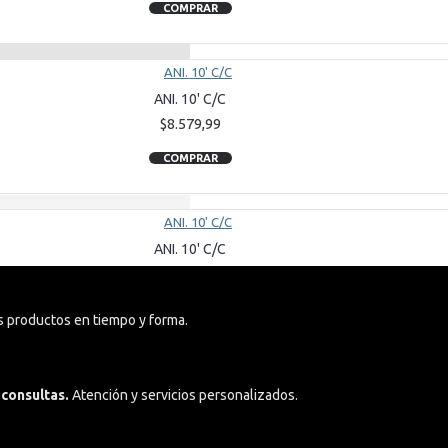
COMPRAR
ANI. 10' C/C
$8.579,99
PRAR
COMPRAR
o
ANI. 10' C/C
$6.499,99
COMPRAR
s productos en tiempo y forma.
 consultas.
Atención y servicios personalizados.
ANIMALES 13.5'
$15.600,40