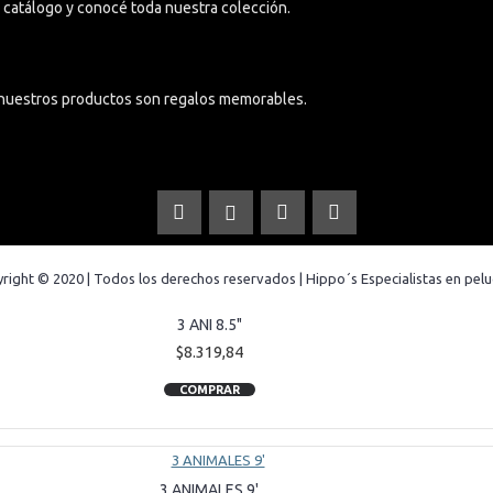
el catálogo y conocé toda nuestra colección.
COMPRAR
nuestros productos son regalos memorables.
right © 2020 | Todos los derechos reservados | Hippo´s Especialistas en pelu
3 ANI 8.5"
$8.319,84
COMPRAR
3 ANIMALES 9'