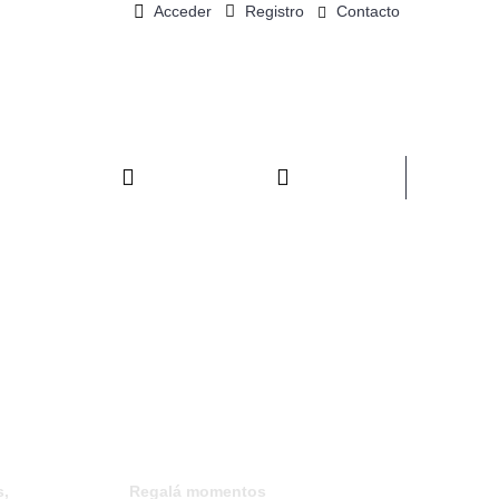
Acceder
Registro
Contacto
0 Artículo(s) - $0,00
LIMENTOS
PANTUFLAS
MASCOTAS
s,
Regalá momentos