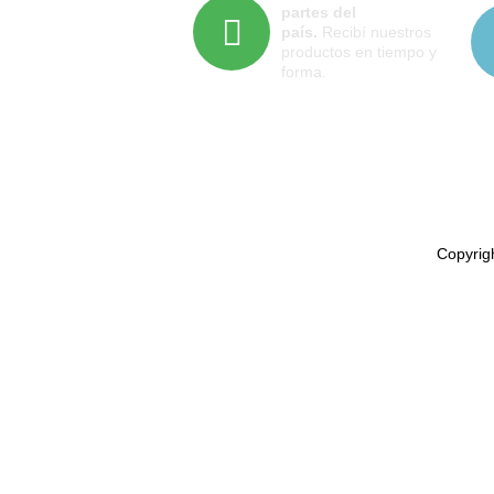
partes del
país.
Recibí nuestros
productos en tiempo y
forma.
Copyrigh