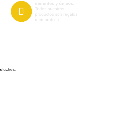
dierentes y únicos.
Todos nuestros
productos son regalos
memorables.
peluches.