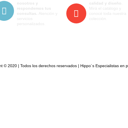
nosotros y
calidad y diseño
.
respondemos tus
Mirá el catálogo y
consultas.
Atención y
conocé toda nuestra
servicios
colección.
personalizados.
t © 2020 | Todos los derechos reservados | Hippo´s Especialistas en 