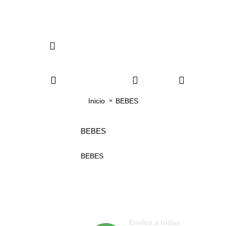
ENAMORADOS
BEBÉ
TODA OCA
Inicio
BEBES
BEBES
BEBES
CUNEROS
SONAJEROS
Envíos a todas