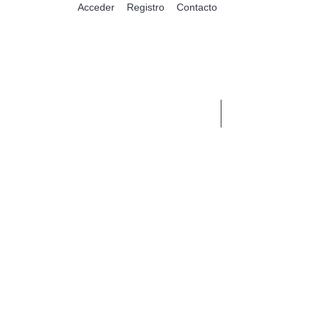
Acceder
Registro
Contacto
0 Artículo(s) - $0,00
ENTOS
PANTUFLAS
MASCOTAS